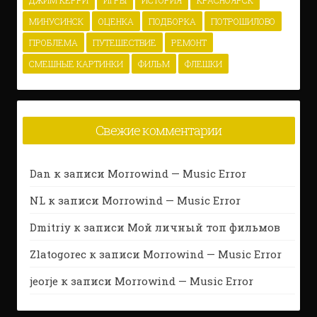
МИНУСИНСК
ОЦЕНКА
ПОДБОРКА
ПОТРОШИЛОВО
ПРОБЛЕМА
ПУТЕШЕСТВИЕ
РЕМОНТ
СМЕШНЫЕ КАРТИНКИ
ФИЛЬМ
ФЛЕШКИ
Свежие комментарии
Dan
к записи
Morrowind — Music Error
NL
к записи
Morrowind — Music Error
Dmitriy
к записи
Мой личный топ фильмов
Zlatogorec
к записи
Morrowind — Music Error
jeorje
к записи
Morrowind — Music Error