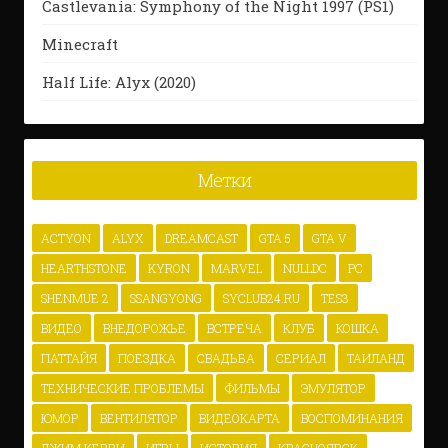
Castlevania: Symphony of the Night 1997 (PS1)
Minecraft
Half Life: Alyx (2020)
Метки
ACTYON
ALYX
DREAMCAST
GTA 5
GTA V
HEARTHSTONE
KYRON
MARVEL
NULLDC
PC
SHENMUE 2
SSANGYONG
SYCLUB24.RU
TES3
ВИДЕО
ВНЕДОРОЖЬЕ
ВСТРЕЧА
КЛУБ
КОШКА
ПАТТАЙЯ
ПОЕЗДКА
СВАДЬБА
СЕРИАЛ
ТАИЛАНД
ТЕХНИЧЕСКИЕ ПРОБЛЕМЫ
ФИЛЬМЫ
ЭМУЛЯТОР
ЮМОР
ВЕНТИЛЯТОР
ВИДЕОКАРТА
ВОСПОМИНАНИЯ
ДЖИМ КЕРРИ
ИГРЫ
ИСТОРИЯ
КРАСНОЯРСК