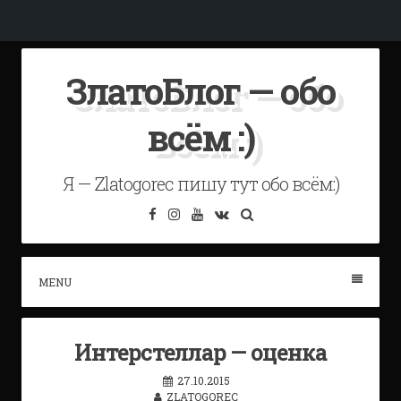
Skip
ЗлатоБлог — обо
to
content
всём :)
Я — Zlatogorec пишу тут обо всём:)
Facebook
Instagram
YouTube
VK
Search
MENU
Интерстеллар — оценка
27.10.2015
ZLATOGOREC