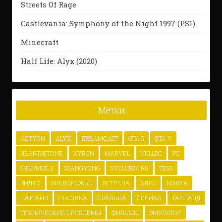
Streets Of Rage
Castlevania: Symphony of the Night 1997 (PS1)
Minecraft
Half Life: Alyx (2020)
Метки
ACTYON
ALYX
DREAMCAST
GTA 5
GTA V
HEARTHSTONE
KYRON
MARVEL
NULLDC
PC
SHENMUE 2
SSANGYONG
SYCLUB24.RU
TES3
ВИДЕО
ВНЕДОРОЖЬЕ
ВСТРЕЧА
КЛУБ
КОШКА
ПАТТАЙЯ
ПОЕЗДКА
СВАДЬБА
СЕРИАЛ
ТАИЛАНД
ТЕХНИЧЕСКИЕ ПРОБЛЕМЫ
ФИЛЬМЫ
ЭМУЛЯТОР