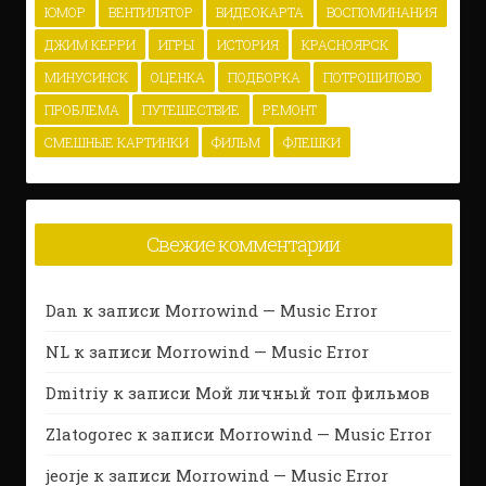
ЮМОР
ВЕНТИЛЯТОР
ВИДЕОКАРТА
ВОСПОМИНАНИЯ
ДЖИМ КЕРРИ
ИГРЫ
ИСТОРИЯ
КРАСНОЯРСК
МИНУСИНСК
ОЦЕНКА
ПОДБОРКА
ПОТРОШИЛОВО
ПРОБЛЕМА
ПУТЕШЕСТВИЕ
РЕМОНТ
СМЕШНЫЕ КАРТИНКИ
ФИЛЬМ
ФЛЕШКИ
Свежие комментарии
Dan
к записи
Morrowind — Music Error
NL
к записи
Morrowind — Music Error
Dmitriy
к записи
Мой личный топ фильмов
Zlatogorec
к записи
Morrowind — Music Error
jeorje
к записи
Morrowind — Music Error