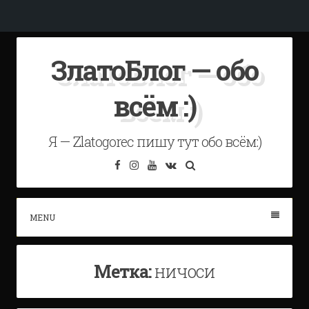
Skip
ЗлатоБлог — обо
to
content
всём :)
Я — Zlatogorec пишу тут обо всём:)
Facebook
Instagram
YouTube
VK
Search
MENU
Метка:
ничоси