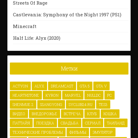
Streets Of Rage
Castlevania: Symphony of the Night 1997 (PS1)
Minecraft
Half Life: Alyx (2020)
Метки
ACTYON
ALYX
DREAMCAST
GTA 5
GTA V
HEARTHSTONE
KYRON
MARVEL
NULLDC
PC
SHENMUE 2
SSANGYONG
SYCLUB24.RU
TES3
ВИДЕО
ВНЕДОРОЖЬЕ
ВСТРЕЧА
КЛУБ
КОШКА
ПАТТАЙЯ
ПОЕЗДКА
СВАДЬБА
СЕРИАЛ
ТАИЛАНД
ТЕХНИЧЕСКИЕ ПРОБЛЕМЫ
ФИЛЬМЫ
ЭМУЛЯТОР