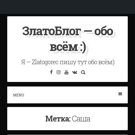
Skip
ЗлатоБлог — обо
to
content
всём :)
Я — Zlatogorec пишу тут обо всём:)
Facebook
Instagram
YouTube
VK
Search
MENU
Метка:
Саша