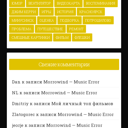
ЮМОР
ВЕНТИЛЯТОР
ВИДЕОКАРТА
ВОСПОМИНАНИЯ
ДЖИМ КЕРРИ
ИГРЫ
ИСТОРИЯ
КРАСНОЯРСК
МИНУСИНСК
ОЦЕНКА
ПОДБОРКА
ПОТРОШИЛОВО
ПРОБЛЕМА
ПУТЕШЕСТВИЕ
РЕМОНТ
СМЕШНЫЕ КАРТИНКИ
ФИЛЬМ
ФЛЕШКИ
Свежие комментарии
Dan
к записи
Morrowind — Music Error
NL
к записи
Morrowind — Music Error
Dmitriy
к записи
Мой личный топ фильмов
Zlatogorec
к записи
Morrowind — Music Error
jeorje
к записи
Morrowind — Music Error