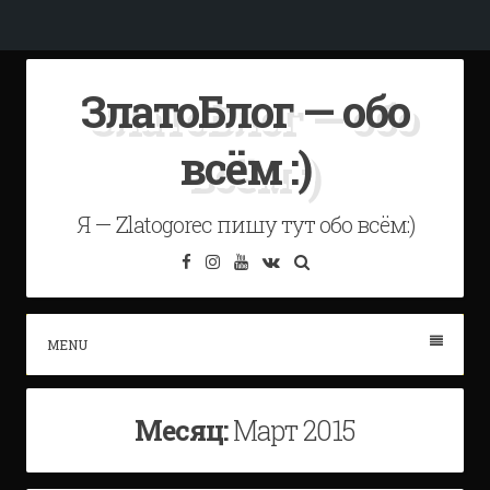
Skip
ЗлатоБлог — обо
to
content
всём :)
Я — Zlatogorec пишу тут обо всём:)
Facebook
Instagram
YouTube
VK
Search
MENU
Месяц:
Март 2015