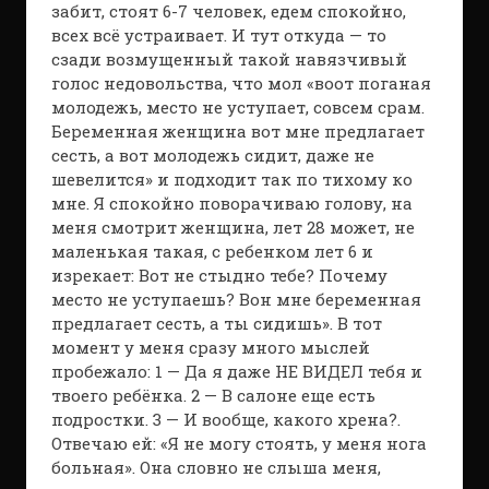
забит, стоят 6-7 человек, едем спокойно,
всех всё устраивает. И тут откуда — то
сзади возмущенный такой навязчивый
голос недовольства, что мол «воот поганая
молодежь, место не уступает, совсем срам.
Беременная женщина вот мне предлагает
сесть, а вот молодежь сидит, даже не
шевелится» и подходит так по тихому ко
мне. Я спокойно поворачиваю голову, на
меня смотрит женщина, лет 28 может, не
маленькая такая, с ребенком лет 6 и
изрекает: Вот не стыдно тебе? Почему
место не уступаешь? Вон мне беременная
предлагает сесть, а ты сидишь». В тот
момент у меня сразу много мыслей
пробежало: 1 — Да я даже НЕ ВИДЕЛ тебя и
твоего ребёнка. 2 — В салоне еще есть
подростки. 3 — И вообще, какого хрена?.
Отвечаю ей: «Я не могу стоять, у меня нога
больная». Она словно не слыша меня,