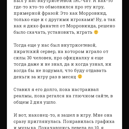
Был у нас внутрисетевой IRC-чат. И как-то
где-то кто-то обмолвился про эту игру,
примерной фразой: Это как Морровинд,
только еще и с другими игроками! Ну, а так
как я дико фанател от Морровинда, решено
было скачать, установить, играть
Тогда еще у нас был внутрисетевой,
пиратский сервер, на котором играло от
силы 30 человек, про официалку я еще
тогда даже и не знал, да и когда узнал, ни
когда бы не подумал, что буду отдавать
деньги за игру раз в месяц
Ставил я его долго, пока настраивал
реалмы, пока регался на глючном сайте, в
общем 2 дня ушло.
И вот, наконец-то, я зашел в игру. Мне она
сразу приглянулась. Понравилась графика
и музыка. Докачавшись левела до 10, я