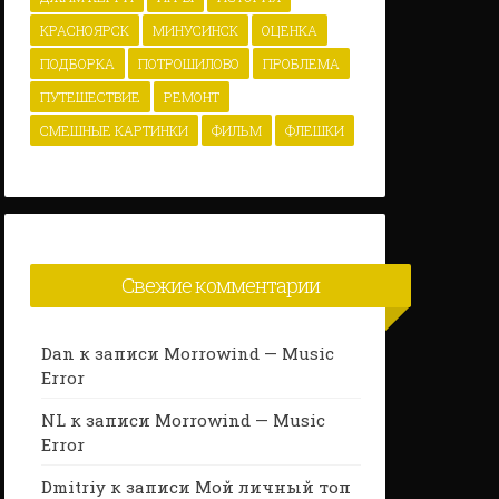
КРАСНОЯРСК
МИНУСИНСК
ОЦЕНКА
ПОДБОРКА
ПОТРОШИЛОВО
ПРОБЛЕМА
ПУТЕШЕСТВИЕ
РЕМОНТ
СМЕШНЫЕ КАРТИНКИ
ФИЛЬМ
ФЛЕШКИ
Свежие комментарии
Dan
к записи
Morrowind — Music
Error
NL
к записи
Morrowind — Music
Error
Dmitriy
к записи
Мой личный топ