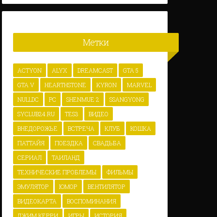
Метки
ACTYON
ALYX
DREAMCAST
GTA 5
GTA V
HEARTHSTONE
KYRON
MARVEL
NULLDC
PC
SHENMUE 2
SSANGYONG
SYCLUB24.RU
TES3
ВИДЕО
ВНЕДОРОЖЬЕ
ВСТРЕЧА
КЛУБ
КОШКА
ПАТТАЙЯ
ПОЕЗДКА
СВАДЬБА
СЕРИАЛ
ТАИЛАНД
ТЕХНИЧЕСКИЕ ПРОБЛЕМЫ
ФИЛЬМЫ
ЭМУЛЯТОР
ЮМОР
ВЕНТИЛЯТОР
ВИДЕОКАРТА
ВОСПОМИНАНИЯ
ДЖИМ КЕРРИ
ИГРЫ
ИСТОРИЯ