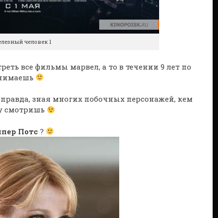
лезный человек 1
еть все фильмы марвел, а то в течении 9 лет по
понимаешь
 правда, зная многих побочных персонажей, кем
му смотришь
ппер Потс
?