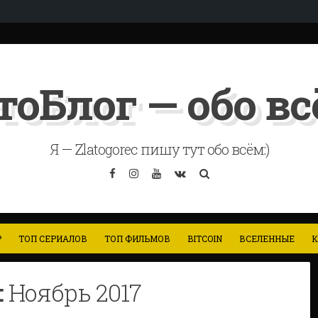
тоБлог — обо всё
Я — Zlatogorec пишу тут обо всём:)
Facebook
Instagram
YouTube
VK
Search
Р
ТОП СЕРИАЛОВ
ТОП ФИЛЬМОВ
BITCOIN
ВСЕЛЕННЫЕ
К
:
Ноябрь 2017