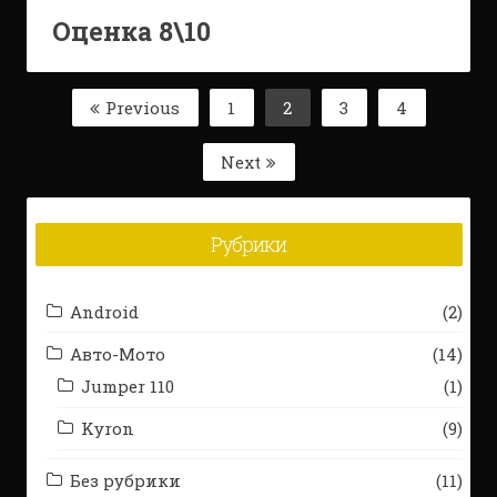
Оценка 8\10
Навигация
Previous
1
2
3
4
Page
Page
Page
Page
по
Next
записям
Рубрики
Android
(2)
Авто-Мото
(14)
Jumper 110
(1)
Kyron
(9)
Без рубрики
(11)