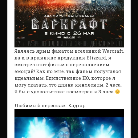
Являясь ярым фанатом вселенной
Warcraft
,
да и в принципе продукции Blizzard, я
смотрел этот фильм с переполнением
эмоций! Как по мне, так фильм получился
идеальным. Единственное НО, которое я
могу сказать, это длина киноленты. 2 часа.
Я бы с удовольствие посмотрел и 3 часа
Любимый персонаж: Кадгар