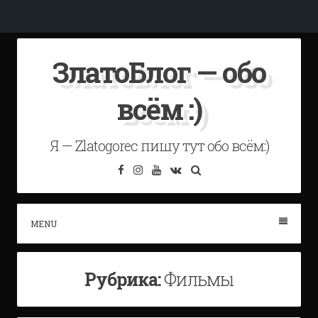
Skip
ЗлатоБлог — обо
to
content
всём :)
Я — Zlatogorec пишу тут обо всём:)
Facebook
Instagram
YouTube
VK
Search
MENU
Рубрика:
Фильмы