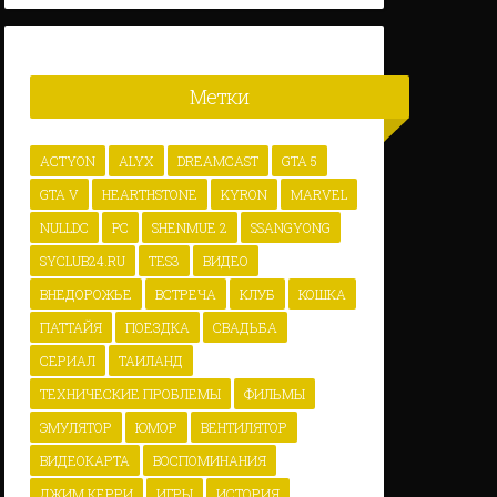
Метки
ACTYON
ALYX
DREAMCAST
GTA 5
GTA V
HEARTHSTONE
KYRON
MARVEL
NULLDC
PC
SHENMUE 2
SSANGYONG
SYCLUB24.RU
TES3
ВИДЕО
ВНЕДОРОЖЬЕ
ВСТРЕЧА
КЛУБ
КОШКА
ПАТТАЙЯ
ПОЕЗДКА
СВАДЬБА
СЕРИАЛ
ТАИЛАНД
ТЕХНИЧЕСКИЕ ПРОБЛЕМЫ
ФИЛЬМЫ
ЭМУЛЯТОР
ЮМОР
ВЕНТИЛЯТОР
ВИДЕОКАРТА
ВОСПОМИНАНИЯ
ДЖИМ КЕРРИ
ИГРЫ
ИСТОРИЯ