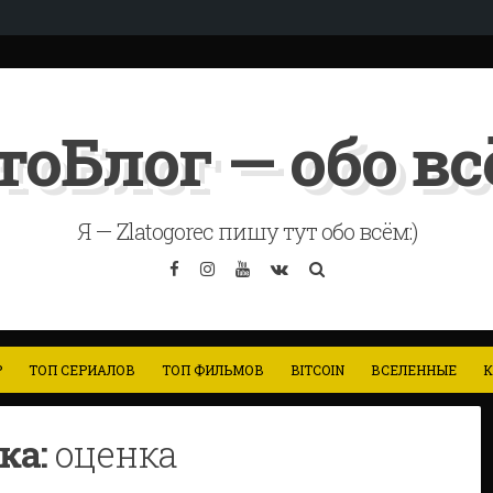
тоБлог — обо всё
Я — Zlatogorec пишу тут обо всём:)
Facebook
Instagram
YouTube
VK
Search
Р
ТОП СЕРИАЛОВ
ТОП ФИЛЬМОВ
BITCOIN
ВСЕЛЕННЫЕ
К
ка:
оценка