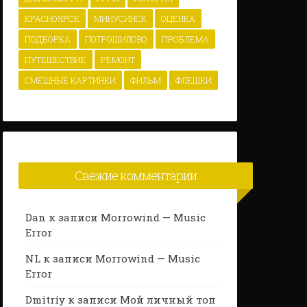
КРАСНОЯРСК
МИНУСИНСК
ОЦЕНКА
ПОДБОРКА
ПОТРОШИЛОВО
ПРОБЛЕМА
ПУТЕШЕСТВИЕ
РЕМОНТ
СМЕШНЫЕ КАРТИНКИ
ФИЛЬМ
ФЛЕШКИ
Свежие комментарии
Dan
к записи
Morrowind — Music
Error
NL
к записи
Morrowind — Music
Error
Dmitriy
к записи
Мой личный топ