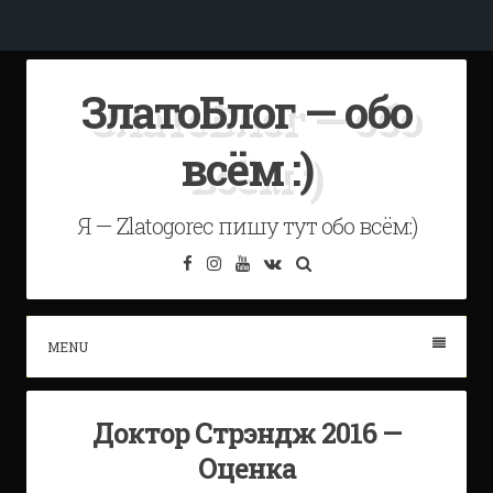
Skip
ЗлатоБлог — обо
to
content
всём :)
Я — Zlatogorec пишу тут обо всём:)
Facebook
Instagram
YouTube
VK
Search
MENU
Доктор Стрэндж 2016 —
Оценка