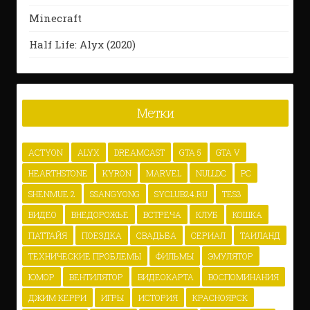
Minecraft
Half Life: Alyx (2020)
Метки
ACTYON
ALYX
DREAMCAST
GTA 5
GTA V
HEARTHSTONE
KYRON
MARVEL
NULLDC
PC
SHENMUE 2
SSANGYONG
SYCLUB24.RU
TES3
ВИДЕО
ВНЕДОРОЖЬЕ
ВСТРЕЧА
КЛУБ
КОШКА
ПАТТАЙЯ
ПОЕЗДКА
СВАДЬБА
СЕРИАЛ
ТАИЛАНД
ТЕХНИЧЕСКИЕ ПРОБЛЕМЫ
ФИЛЬМЫ
ЭМУЛЯТОР
ЮМОР
ВЕНТИЛЯТОР
ВИДЕОКАРТА
ВОСПОМИНАНИЯ
ДЖИМ КЕРРИ
ИГРЫ
ИСТОРИЯ
КРАСНОЯРСК