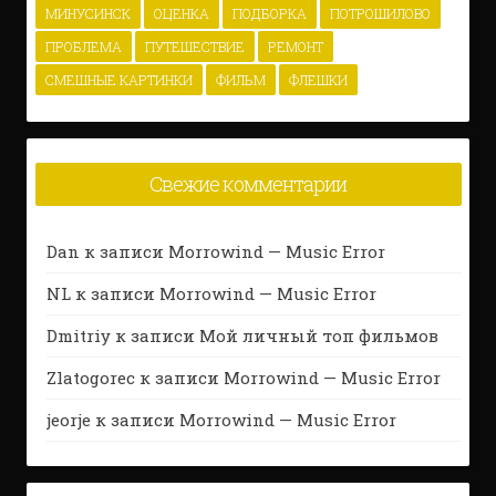
МИНУСИНСК
ОЦЕНКА
ПОДБОРКА
ПОТРОШИЛОВО
ПРОБЛЕМА
ПУТЕШЕСТВИЕ
РЕМОНТ
СМЕШНЫЕ КАРТИНКИ
ФИЛЬМ
ФЛЕШКИ
Свежие комментарии
Dan
к записи
Morrowind — Music Error
NL
к записи
Morrowind — Music Error
Dmitriy
к записи
Мой личный топ фильмов
Zlatogorec
к записи
Morrowind — Music Error
jeorje
к записи
Morrowind — Music Error