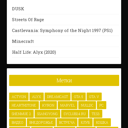
DUSK
Streets Of Rage
Castlevania: Symphony of the Night 1997 (PS1)
Minecraft
Half Life: Alyx (2020)
Метки
ACTYON
ALYX
DREAMCAST
GTA 5
GTA V
HEARTHSTONE
KYRON
MARVEL
NULLDC
PC
SHENMUE 2
SSANGYONG
SYCLUB24.RU
TES3
ВИДЕО
ВНЕДОРОЖЬЕ
ВСТРЕЧА
КЛУБ
КОШКА