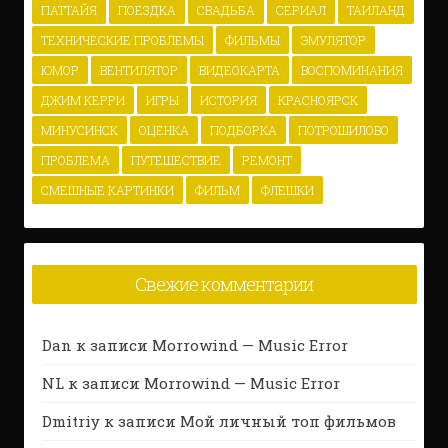
ПАТТАЙЯ
ПОЕЗДКА
СВАДЬБА
СЕРИАЛ
ТАИЛАНД
ТЕХНИЧЕСКИЕ ПРОБЛЕМЫ
ФИЛЬМЫ
ЭМУЛЯТОР
ЮМОР
ВЕНТИЛЯТОР
ВИДЕОКАРТА
ВОСПОМИНАНИЯ
ДЖИМ КЕРРИ
ИГРЫ
ИСТОРИЯ
КРАСНОЯРСК
МИНУСИНСК
ОЦЕНКА
ПОДБОРКА
ПОТРОШИЛОВО
ПРОБЛЕМА
ПУТЕШЕСТВИЕ
РЕМОНТ
СМЕШНЫЕ КАРТИНКИ
ФИЛЬМ
ФЛЕШКИ
Свежие комментарии
Dan
к записи
Morrowind — Music Error
NL
к записи
Morrowind — Music Error
Dmitriy
к записи
Мой личный топ фильмов