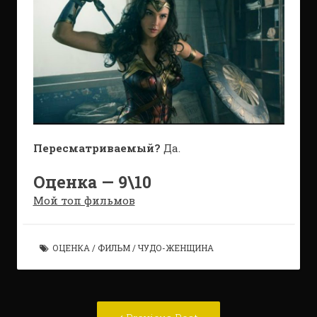
Пересматриваемый?
Да.
Оценка — 9\10
Мой топ фильмов
ОЦЕНКА
/
ФИЛЬМ
/
ЧУДО-ЖЕНЩИНА
Post
Previous