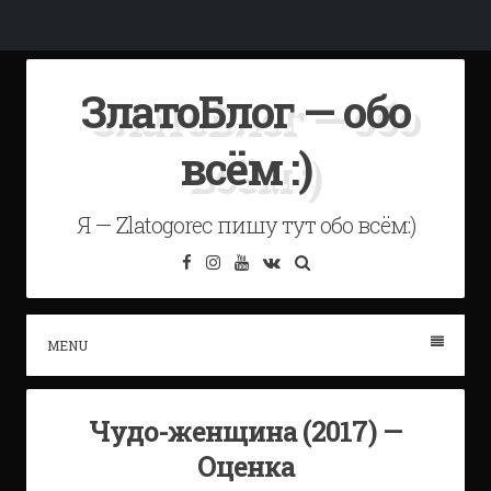
Skip
ЗлатоБлог — обо
to
content
всём :)
Я — Zlatogorec пишу тут обо всём:)
Facebook
Instagram
YouTube
VK
Search
MENU
Чудо-женщина (2017) —
Оценка