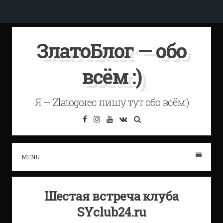
Skip
ЗлатоБлог — обо
to
content
всём :)
Я — Zlatogorec пишу тут обо всём:)
Facebook
Instagram
YouTube
VK
Search
MENU
Шестая встреча клуба
SYclub24.ru