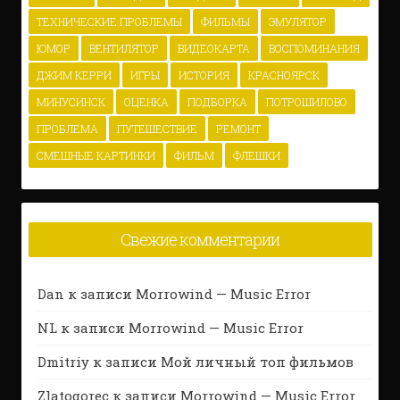
ТЕХНИЧЕСКИЕ ПРОБЛЕМЫ
ФИЛЬМЫ
ЭМУЛЯТОР
ЮМОР
ВЕНТИЛЯТОР
ВИДЕОКАРТА
ВОСПОМИНАНИЯ
ДЖИМ КЕРРИ
ИГРЫ
ИСТОРИЯ
КРАСНОЯРСК
МИНУСИНСК
ОЦЕНКА
ПОДБОРКА
ПОТРОШИЛОВО
ПРОБЛЕМА
ПУТЕШЕСТВИЕ
РЕМОНТ
СМЕШНЫЕ КАРТИНКИ
ФИЛЬМ
ФЛЕШКИ
Свежие комментарии
Dan
к записи
Morrowind — Music Error
NL
к записи
Morrowind — Music Error
Dmitriy
к записи
Мой личный топ фильмов
Zlatogorec
к записи
Morrowind — Music Error