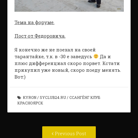
Тема на форуме.
Пост от Федоровича.
Я конечно же не поехал на своей
тарантайке, т.к. в -30 е заведусь
Да и
плюс дифференциал скоро порвет. Кстати
прикупил уже новый, скоро поеду менять.
Вот:)
KYRON
/
SYCLUB24.RU
/
ССАНГЁНГ КЛУБ
КРАСНОЯРСК
Post
Previous
Previous Post
navigation
post: