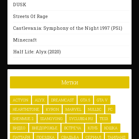
DUSK
Streets Of Rage
Castlevania: Symphony of the Night 1997 (PS1)
Minecraft
Half Life: Alyx (2020)
Метки
ACTYON
ALYX
DREAMCAST
GTA 5
GTA V
HEARTHSTONE
KYRON
MARVEL
NULLDC
PC
SHENMUE 2
SSANGYONG
SYCLUB24.RU
TES3
ВИДЕО
ВНЕДОРОЖЬЕ
ВСТРЕЧА
КЛУБ
КОШКА
ПАТТАЙЯ
ПОЕЗДКА
СВАДЬБА
СЕРИАЛ
ТАИЛАНД