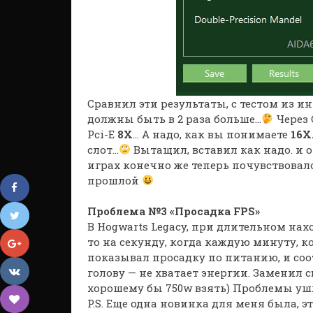
Сравнил эти результаты, с тестом из ин
должны быть в 2 раза больше…
Через 
Pci-E
8X
… А надо, как вы понимаете
16X
слот…
Вытащил, вставил как надо. и о
играх конечно же теперь почувствовалос
прошлой
Проблема №3 «Просадка FPS»
В Hogwarts Legacy, при длительном нах
то на секунду, когда каждую минуту, ког
показывал просадку по питанию, и соот
голову — не хватает энергии. Заменил с
хорошему бы 750w взять) Проблемы уш
P.S. Еще одна новинка для меня была, эт