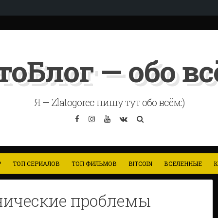
тоБлог — обо всё
Я — Zlatogorec пишу тут обо всём:)
Facebook
Instagram
YouTube
VK
Search
Р
ТОП СЕРИАЛОВ
ТОП ФИЛЬМОВ
BITCOIN
ВСЕЛЕННЫЕ
К
нические проблемы