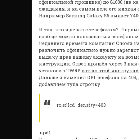
официальной прошивке) до 81000 (на к
ожидания, и на самом деле его низкая 
Например Samung Galaxy S6 выдаёт 74000
И так, что я делал с телефоном? Перв
вообще можно пользоваться телефоном бе
недавнего времени компания Сяоми нач
разлочить официально нужно зарегистр
выдачу прав вашему аккаунту на возм
инструкции.
Ответ пришёл через 3 дня
установил TWRP
вот по этой инструкц
Дальше я изменил DPI телефона на 403, 
добавляем туда строчку
ro.sf.lcd_density=403
.upd1