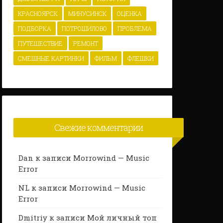
КРАСНОЯРСК
МИНУСИНСК
ОЦЕНКА
ПОДБОРКА
ПОТРОШИЛОВО
ПРОБЛЕМА
ПУТЕШЕСТВИЕ
РЕМОНТ
СМЕШНЫЕ КАРТИНКИ
ФИЛЬМ
ФЛЕШКИ
Свежие комментарии
Dan
к записи
Morrowind — Music
Error
NL
к записи
Morrowind — Music
Error
Dmitriy
к записи
Мой личный топ