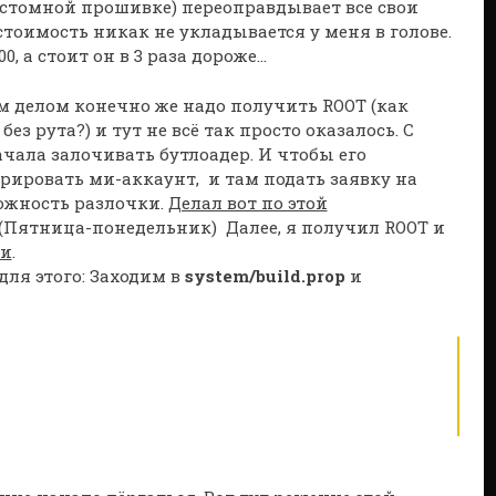
астомной прошивке) переоправдывает все свои
стоимость никак не укладывается у меня в голове.
, а стоит он в 3 раза дороже…
ым делом конечно же надо получить ROOT (как
з рута?) и тут не всё так просто оказалось. С
ала залочивать бутлоадер. И чтобы его
ировать ми-аккаунт, и там подать заявку на
ожность разлочки.
Делал вот по этой
 (Пятница-понедельник) Далее, я получил ROOT и
ии
.
для этого: Заходим в
system/build.prop
и