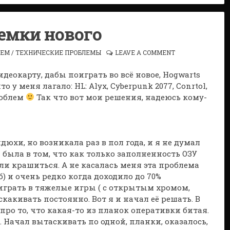
емки нового
ЛЕМ
/
ТЕХНИЧЕСКИЕ ПРОБЛЕМЫ
LEAVE A COMMENT
деокарту, дабы поиграть во всё новое, Hogwarts
что у меня лагало: HL: Alyx, Cyberpunk 2077, Conrtol,
роблем
Так что вот мои решения, надеюсь кому-
юхи, но возникала раз в пол года, и я не думал
 была в том, что как только заполненность ОЗУ
ли крашиться. А не касалась меня эта проблема
б) и очень редко когда доходило до 70%
 играть в тяжелые игры ( с открытым хромом,
скакивать постоянно. Вот я и начал её решать. В
про то, что какая-то из планок оперативки битая.
к. Начал вытаскивать по одной, планки, оказалось,