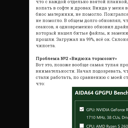
что с каждой отдельно взятой планкой, т
копать в софте и дровах. Винда у меня 
биос материнки, не помогло. Поигралс
не помогло. В общем долго обновлял, чт
сеансов, я одновременно обновил драй
который нашел битые файлы, и заменил 
прошли. Загружал на 99%, всё ок. Склон
чипсета.
Проблема №2 «Видюха тормозит»
Вот это, похоже вообще самая тупая пр
внимательности. Начал подозревать, что
стали работать, по сравнению с моей с
что: