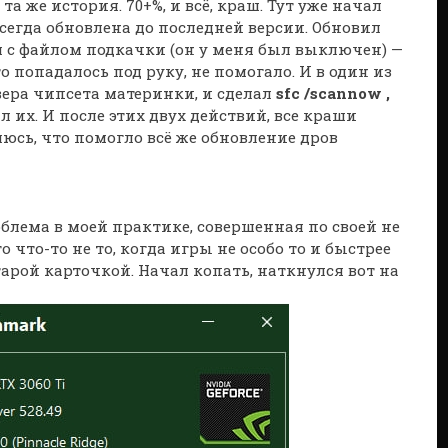
а же история. 70+%, и всё, краш. Тут уже начал
всегда обновлена до последней версии. Обновил
я с файлом подкачки (он у меня был выключен) —
о попадалось под руку, не помогало. И в один из
вера чипсета материнки, и сделал
sfc
/scannow ,
их. И после этих двух действий, все краши
яюсь, что помогло всё же обновление дров
облема в моей практике, совершенная по своей не
 что-то не то, когда игры не особо то и быстрее
тарой карточкой. Начал копать, наткнулся вот на