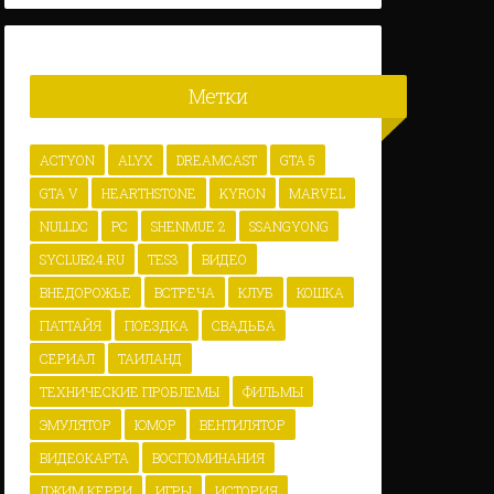
Метки
ACTYON
ALYX
DREAMCAST
GTA 5
GTA V
HEARTHSTONE
KYRON
MARVEL
NULLDC
PC
SHENMUE 2
SSANGYONG
SYCLUB24.RU
TES3
ВИДЕО
ВНЕДОРОЖЬЕ
ВСТРЕЧА
КЛУБ
КОШКА
ПАТТАЙЯ
ПОЕЗДКА
СВАДЬБА
СЕРИАЛ
ТАИЛАНД
ТЕХНИЧЕСКИЕ ПРОБЛЕМЫ
ФИЛЬМЫ
ЭМУЛЯТОР
ЮМОР
ВЕНТИЛЯТОР
ВИДЕОКАРТА
ВОСПОМИНАНИЯ
ДЖИМ КЕРРИ
ИГРЫ
ИСТОРИЯ