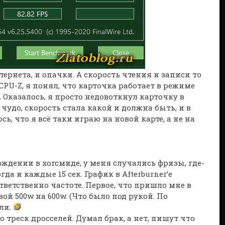
тернета, и опачки. А скорость чтения и записи то
CPU-Z, я понял, что карточка работает в режиме
.
Оказалось, я просто недовоткнул карточку в
 чудо, скорость стала какой и должна быть, и в
ь, что я всё таки играю на новой карте, а не на
ождении в хогсмиде, у меня случались фризы, где-
да и каждые 15 сек. График в Afterburner’е
ветственно частоте. Первое, что пришло мне в
вой 500w на 600w. (Что было под рукой. По
ли.
о треск дросселей. Думал брак, а нет, пишут что